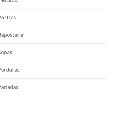
Pescado
Postres
Repostería
Sopas
Verduras
Variadas