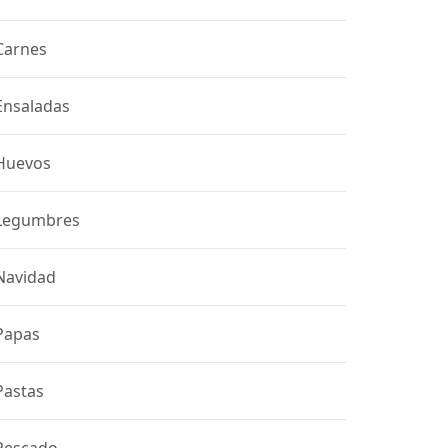
Carnes
Ensaladas
Huevos
Legumbres
Navidad
Papas
Pastas