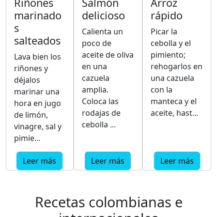
Riñones
Salmón
Arroz
marinado
delicioso
rápido
s
Calienta un
Picar la
salteados
poco de
cebolla y el
aceite de oliva
pimiento;
Lava bien los
en una
rehogarlos en
riñones y
cazuela
una cazuela
déjalos
amplia.
con la
marinar una
Coloca las
manteca y el
hora en jugo
rodajas de
aceite, hast...
de limón,
cebolla ...
vinagre, sal y
pimie...
Leer más
Leer más
Leer más
Recetas colombianas e