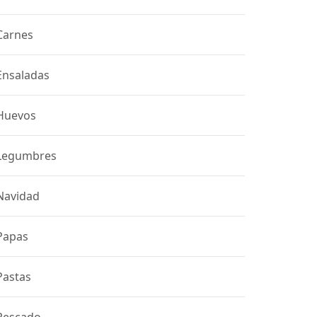
Carnes
Ensaladas
Huevos
Legumbres
Navidad
Papas
Pastas