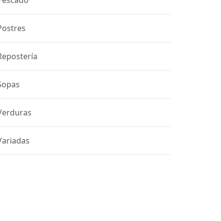
Pescado
Postres
Repostería
Sopas
Verduras
Variadas