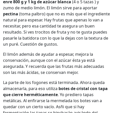
enre 800 g y 1 kg de azúcar blanca
(4 o 5 tazas ) y
zumo de medio limón. El limón sirve para aportar
pectina
(toma palbro) que no es más que el ingrediente
natural para espesar. Hay frutas que apenas lo van a
necesitar, pero esa cantidad te asegura un buen
resultado. Si ves trocitos de fruta y no te gusta puedes
pasarle la batidora con lo que la dejas con la textura de
un puré. Cuestión de gustos.
El limón además de ayudar a espesar, mejora la
conservación, aunque con el azúcar ésta ya está
asegurada. Y recuerda que las frutas más adecuadas
son las más ácidas, se conservan mejor.
La parte de los fogones está terminada. Ahora queda
almacenarla, para eso utiliza
botes de cristal con tapa
que cierre herméticamente
. Yo prediero tapas
metálicas. Al enfirarse la mermelada los botes van a
quedar con un cierto vacío. Asñi que si hay
fermentación las tapas se hincharán avisándo del